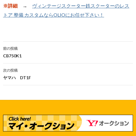
※詳細
→
ヴィンテージスクーター鉄スクーターのレス
トア 整備 カスタムならOLIOにお任せ下さい！
前の投稿
投
CB750K1
稿
次の投稿
ナ
ヤマハ DT1F
ビ
ゲ
ー
シ
ョ