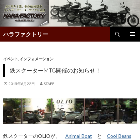
検
ハラファクトリー
索
コ
ン
テ
イベント
,
インフォメーション
ン
鉄スクーターMTG開催のお知らせ！
ツ
へ
2015年6月22日
STAFF
ス
キ
ッ
プ
鉄スクーターのOLIOが、
Animal Boat
と
Cool Beans