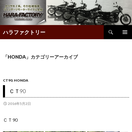
検
ハラファクトリー
索
コ
ン
テ
「HONDA」カテゴリーアーカイブ
ン
ツ
へ
CT90
,
HONDA
ス
ＣＴ90
キ
ッ
2016年5月2日
プ
ＣＴ90