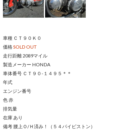
車種 ＣＴ９０Ｋ０
価格
SOLD OUT
走行距離 2089マイル
製造メーカー HONDA
車体番号 ＣＴ９０-１４９５＊＊
年式
エンジン番号
色 赤
排気量
在庫 あり
備考 腰上Ｏ/Ｈ済み！（５４パイピストン）