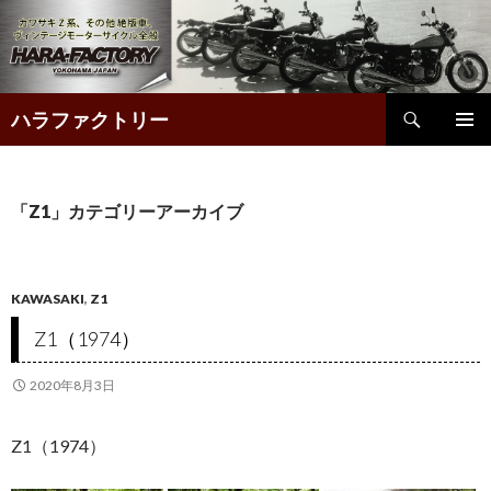
検
ハラファクトリー
索
コ
ン
テ
「Z1」カテゴリーアーカイブ
ン
ツ
へ
KAWASAKI
,
Z1
ス
Z1（1974）
キ
ッ
2020年8月3日
プ
Z1（1974）