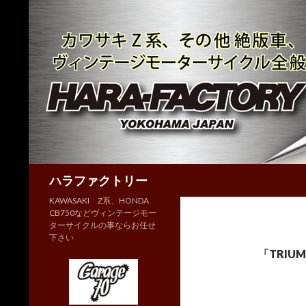
検
ハラファクトリー
索
KAWASAKI Z系、HONDA
CB750などヴィンテージモー
ターサイクルの事ならお任せ
下さい
「TRI