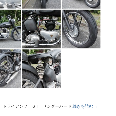
ライアンフ ６T サンダーバード
続きを読む
トライアン
→